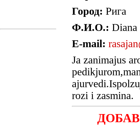
Город:
Рига
Ф.И.О.:
Diana
E-mail:
rasaja
Ja zanimajus ar
pedikjurom,man
ajurvedi.Ispolzu
rozi i zasmina.
ДОБА