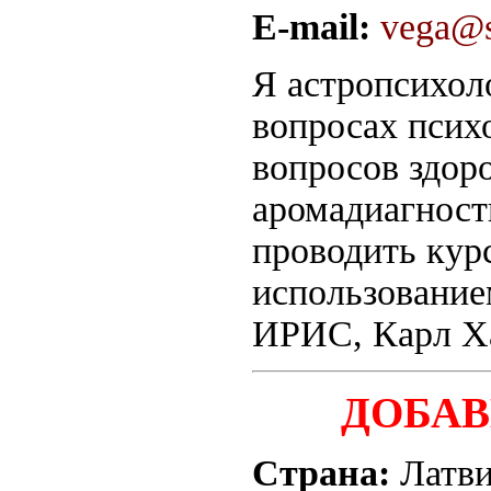
E-mail:
vega@s
Я астропсихоло
вопросах псих
вопросов здор
аромадиагност
проводить кур
использование
ИРИС, Карл Х
ДОБА
Страна:
Латв