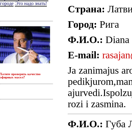
городе
Это надо знать!
Страна:
Латв
Город:
Рига
Ф.И.О.:
Diana
E-mail:
rasaja
Ja zanimajus ar
Хотите проверить качество
эфирных масел
?
pedikjurom,man
ajurvedi.Ispolzu
rozi i zasmina.
Ф.И.О.:
Губа 