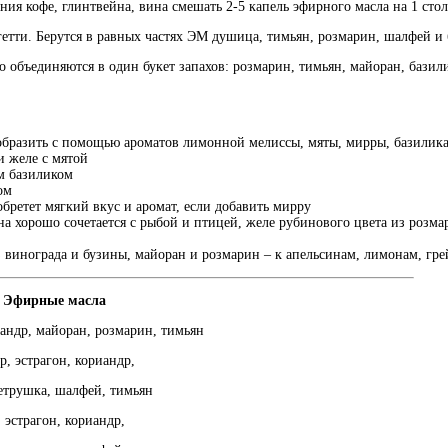
ния кофе, глинтвейна, вина смешать 2-5 капель эфирного масла на 1 сто
гетти. Берутся в равных частях ЭМ душица, тимьян, розмарин, шалфей и
 объединяются в один букет запахов: розмарин, тимьян, майоран, базил
бразить с помощью ароматов лимонной мелиссы, мяты, мирры, базилика,
и желе с мятой
м базиликом
пом
ретет мягкий вкус и аромат, если добавить мирру
а хорошо сочетается с рыбой и птицей, желе рубинового цвета из розмар
 винограда и бузины, майоран и розмарин – к апельсинам, лимонам, гр
е масла
ндр, майоран, розмарин, тимьян
, эстрагон, кориандр,
ка, шалфей, тимьян
страгон, кориандр,