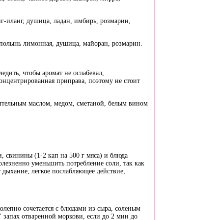
нг-иланг, душица, ладан, имбирь, розмарин,
, полынь лимонная, душица, майоран, розмарин.
следить, чтобы аромат не ослабевал,
концентрированная приправа, поэтому не стоит
тительным маслом, медом, сметаной, белым вином
 свинины (1-2 кап на 500 г мяса) и блюда
болезненно уменьшить потребление соли, так как
 дыхание, легкое послабляющее действие,
лепно сочетается с блюдами из сыра, соленым
" запах отваренной моркови, если до 2 мин до