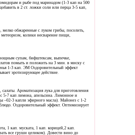
омидорам и рыбе под маринадом (1-3 кап на 500
обавить в 2 ст. ложки соли или перца 3-5 кап,
р, мелко обжаренные с луком грибы, посолить,
т метеоризм, колики несварение пищи,
овощным супам, бифштексам, выпечке,
алатов помыть и положить на 3 мин. в миску с
ренья 1-3 кап. ЭМ Оздоровительный эффект
ывает эротизирующее действие.
 салаты. Ароматизация лука для приготовления
 с 5-7 кап лимона, апельсина. Лимонное и
ы –02-3 капли эфирного масла). Майонез с 1-2
м блюдо. Оздоровительный эффект. Оптимизирует
, 1 кап. муската, 1 кап. корицей,2 кап.
вать все груши целиком). Довести вино до