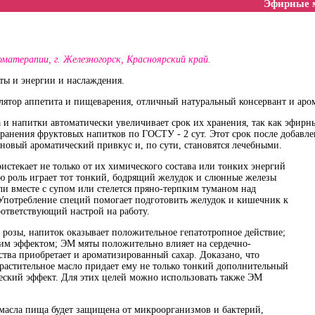
Эфирные м
оматерапии, г. Железногорск, Красноярский край.
ты и энергии и наслаждения.
ятор аппетита и пищеварения, отличный натуральный консервант и аром
 и напитки автоматически увеличивает срок их хранения, так как эфи
хранения фруктовых напитков по ГОСТУ - 2 сут. Этот срок после добавлен
новый ароматический привкус и, по сути, становятся лечебными.
истекает не только от их химического состава или тонких энергий
ю роль играет тот тонкий, бодрящий желудок и слюнные железы
ли вместе с супом или стелется пряно-терпким туманом над
Употребление специй помогает подготовить желудок и кишечник к
оответствующий настрой на работу.
 розы, напиток оказывает положительное гепатотропное действие;
м эффектом; ЭМ мяты положительно влияет на сердечно-
ства приобретает и ароматизированный сахар. Доказано, что
 растительное масло придает ему не только тонкий дополнительный
ческий эффект. Для этих целей можно использовать также ЭМ
масла пища будет защищена от микроорганизмов и бактерий,