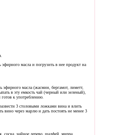
а.
 эфирного масла и погрузить в нее продукт на
ь эфирного масла (жасмин, бергамот, лиметт,
ыпать в эту емкость чай (черный или зеленый),
й готов к употреблению.
 развести 3 столовыми ложками вина и влить
ть вино через марлю и дать постоять не менее 3
, сосна, чайное дерево, шалфей, мирра,