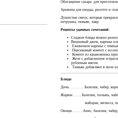
Обогащение сахара: для приготовле
Ароматы для пиццы, ризотто и спа
Душистые смеси, которые прекрасно
петрушка, тимьян, лавр.
Рецепты удачных сочетаний:
Сладкие блюда можно разноо
Вишневый джем, варенье ил
Ежевичное варенье с темны
Персиковый компот с иссо
Компот из крыжовника приоб
Желе с добавлением эстрагон
рубленым мясом.
Тимьян добавляют в желе из
Блюдо Эфирны
Дичь………….Базилик, чабер, кориа
Жаркое……..Базилик, полынь, чабер
майоран, мелисса, петруш
Овощи………Анис, базилик, чабер, э