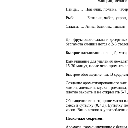
майоран, мелисса, пет
Птица……..Базилик, полынь, чабер,
Рыба……….Базилик, чабер, укроп, 
Салаты….. Анис, базилик, тимьян, 
Для фруктового салата и десертных
бергамота смешиваются с 2-3 столо
Быстрое настаивание овощей, мяса,
Вымачивание для удаления нежелате
15-30 минут, после чего промыть в
Быстрое обогащение чая: В среднем
Создание ароматизированного чая: 
лимон, апельсин, мускат, ромашка, 
плотно закрыть и не открывать 5-7
Обогащение вин: эфирное масло или
смесь в бутылку (0,7 л). Бутылку п
часов. Вино готово к употреблению
Несколько секретов:
Ароматы, гармонирующие с белым ви