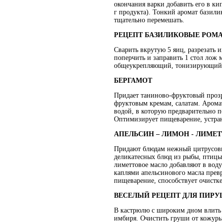
окончания варки добавить его в к
г продукта). Тонкий аромат базили
тщательно перемешать.
РЕЦЕПТ БАЗИЛИКОВЫЕ РОМ
Сварить вкрутую 5 яиц, разрезать 
поперчить и заправить 1 стол лож 
общеукрепляющий, тонизирующий 
БЕРГАМОТ
Придает таниново-фруктовый прозр
фруктовым кремам, салатам. Аромати
водой, в которую предварительно п
Оптимизирует пищеварение, устран
АПЕЛЬСИН – ЛИМОН - ЛИМЕТ
Придают блюдам нежный цитрусовый
деликатесных блюд из рыбы, птицы,
лиметтовое масло добавляют в воду
каплями апельсинового масла прев
пищеварение, способствует очистк
ВЕСЕЛЫЙ РЕЦЕПТ ДЛЯ ПИРУ
В кастрюлю с широким дном влить ви
имбиря. Очистить груши от кожуры