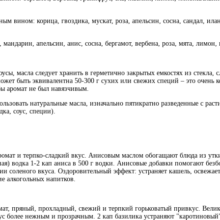
м вином: корица, гвоздика, мускат, роза, апельсин, сосна, сандал, ила
мандарин, апельсин, анис, сосна, бергамот, вербена, роза, мята, лимон
оусы, масла следует хранить в герметично закрытых емкостях из стекла, 
ожет быть эквивалентна 50-300 г сухих или свежих специй – это очень 
бы аромат не был навязчивым.
ользовать натуральные масла, изначально пятикратно разведенные с рас
ка, соус, специи).
омат и терпко-сладкий вкус. Анисовым маслом обогащают блюда из утки,
ая) водка 1-2 кап аниса в 500 г водки. Анисовые добавки помогают без
и соленого вкуса. Оздоровительный эффект: устраняет кашель, освежает
е алкогольных напитков.
ат, пряный, прохладный, свежий и терпкий горьковатый привкус. Велико
вкус более нежным и прозрачным. 2 кап базилика устраняют "каротиновый