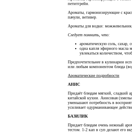
петитгрейн.
Ароматы, гармонизирующие с красны
пачули, ветивер.
Ароматы для водки: можжевельник, 
Следует помнить, что:
ароматическую соль, сахар, с
одна капля эфирного масла м
увлекаться количеством, что
Предпочтительнее в кулинарии исп
или любым компонентом блюда (вод
Ароматические подробности
АНИС
Придаёт блюдам мягкий, сладкий ар
китайской кухни. Анисовая (хмельн
уменьшают потребность в восприяти
усиливает одурманивающее действи
БАЗИЛИК
Придает блюдам очень нежный аром
тестом. 1-2 кап в суп делают его 