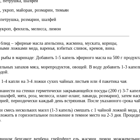
рушка, шалфей
 укроп, майоран, розмарин, тимьян
петрушка, розмарин, шалфей
укроп, фенхель, мелисса, лимон
 блюд – эфирные масла апельсина, жасмина, муската, корицы,
выми ложками меда, варенья, взбитых сливок, кремов, вина.
 рыбы в маринаде: Добавить 1-5 капель эфирного масла на 500 г продукт
льных запахов мяса, морепродуктов, овощей. В воду добавить 1-3 капель
одой.
 1-4 капли на 3-4 ложки сухих чайных листьев или 4 пакетика чая.
нанести на стенки герметически закрывающейся посуды (200 г) 3-7 капел
шалфей, мята, роза, мелисса, иланг-иланг, лаванда, розмарин), затем нас
 дней, периодически каждый день встряхивая. После указанного срока ча
 смесь нескольких масел (1-3 капель) смешать с 1 чайной ложкой меда,
оложить в горизонтальное положение в темное место на 2-3 дня. Процеди
.
ном: бергамот, вербена, грейпфрут, ель, жасмин, лимон, можжевельник