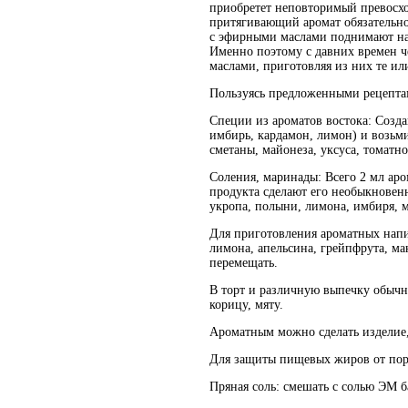
приобретет неповторимый превосхо
притягивающий аромат обязательно
с эфирными маслами поднимают на
Именно поэтому с давних времен 
маслами, приготовляя из них те ил
Пользуясь предложенными рецептам
Специи из ароматов востока: Созда
имбирь, кардамон, лимон) и возьми
сметаны, майонеза, уксуса, томатн
Соления, маринады: Всего 2 мл аро
продукта сделают его необыкновенн
укропа, полыни, лимона, имбиря, м
Для приготовления ароматных напит
лимона, апельсина, грейпфрута, ма
перемещать.
В торт и различную выпечку обычно
корицу, мяту.
Ароматным можно сделать изделие,
Для защиты пищевых жиров от порч
Пряная соль: смешать с солью ЭМ б