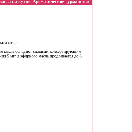
асла на кухне. Ароматическое гурманство
атизатор.
рные масла обладают сильным консервирующим
ия 5 мг/ л эфирного масла продлевается до 8