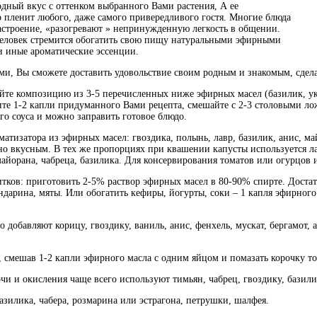
дный вкус с оттенком выбранного Вами растения, А ее
 пленит любого, даже самого привередливого гостя. Многие блюда
строение, «разогревают » непринужденную легкость в общении.
человек стремится обогатить свою пищу натуральными эфирными
и иные ароматические эссенции.
и, Вы сможете доставить удовольствие своим родным и знакомым, сдел
йте композицию из 3-5 перечисленных ниже эфирных масел (базилик, укр
те 1-2 капли придуманного Вами рецепта, смешайте с 2-3 столовыми ло
ого соуса и можно заправить готовое блюдо.
матизатора из эфирных масел: гвоздика, полынь, лавр, базилик, анис, м
о вкусным. В тех же пропорциях при квашении капусты используется ла
айорана, чабреца, базилика. Для консервирования томатов или огурцов 
ков: приготовить 2-5% раствор эфирных масел в 80-90% спирте. Достат
ндарина, мяты. Или обогатить кефиры, йогурты, соки – 1 капля эфирного
 добавляют корицу, гвоздику, ваниль, анис, фенхель, мускат, бергамот, 
 смешав 1-2 капли эфирного масла с одним яйцом и помазать корочку то
и и окисления чаще всего используют тимьян, чабрец, гвоздику, базили
азилика, чабера, розмарина или эстрагона, петрушки, шалфея.