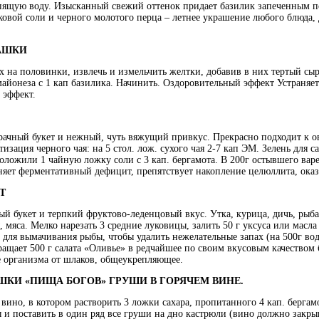
ипящую воду. Изысканный свежий оттенок придает базилик запеченным п
ковой соли и черного молотого перца – летнее украшение любого блюда, д
АШКИ
их на половинки, извлечь и измельчить желтки, добавив в них тертый сы
майонеза с 1 кап базилика. Начинить. Оздоровительный эффект Устраняе
эффект.
ачный букет и нежный, чуть вяжущий привкус. Прекрасно подходит к 
зация черного чая: на 5 стол. лож. сухого чая 2-7 кап ЭМ. Зелень для с
оложили 1 чайную ложку соли с 3 кап. бергамота. В 200г остывшего ва
яет ферментативный дефицит, препятствует накопление целюллита, оказ
Т
 букет и терпкий фруктово-леденцовый вкус. Утка, курица, дичь, рыба,
 мяса. Мелко нарезать 3 средние луковицы, залить 50 г уксуса или масла
 для вымачивания рыбы, чтобы удалить нежелательные запах (на 500г вод
ращает 500 г салата «Оливье» в редчайшее по своим вкусовым качество
е организма от шлаков, общеукрепляющее.
ШКИ «ПИЩА БОГОВ» ГРУШИ В ГОРЯЧЕМ ВИНЕ.
но, в котором растворить 3 ложки сахара, пропитанного 4 кап. бергамота
 и поставить в один ряд все груши на дно кастрюли (вино должно закры