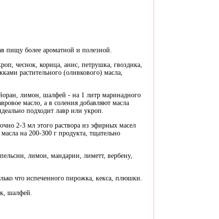
ав пищу более ароматной и полезной.
оп, чеснок, корица, анис, петрушка, гвоздика,
жками растительного (оливкового) масла,
айоран, лимон, шалфей - на 1 литр маринадного
вровое масло, а в соления добавляют масла
идеально подходит лавр или укроп.
очно 2-3 мл этого раствора из эфирных масел
 масла на 200-300 г продукта, тщательно
апельсин, лимон, мандарин, лиметт, вербену,
лько что испеченного пирожка, кекса, плюшки.
к, шалфей.