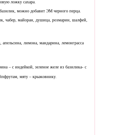
ловую ложку сахара.
 базилик, можно добавит ЭМ черного перца.
ик, чабер, майоран, душица, розмарин, шалфей,
 апельсина, лимона, мандарина, лемонграсса
ина – с индейкой, зеленое желе из базилика- с
ейпфрутам, мяту – крыжовнику.