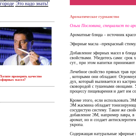
городе
Это надо знать!
Ароматическое гурманство
Ольга Пословина, специалист по ар
Ароматные блюда – источник красо
Эфирные масла –прекрасный стимул
Добавление эфирных масел в блюда
свойствами. Убедитесь сами: срок 
сут., при этом напитки принимают 
Лечебное свойство пряных трав про
, которыми они обладают. Огромну
Хотите проверить качество
эфирных масел
?
дух, который выливается из кастрю
сковородой с тушеными овощами. 
процессу пищеварения и дает им с
Кроме этого, если использовать ЭМ
ЭМ жасмина обладает тонизирующи
сосудистую систему. Такие же свой
добавление ЭМ, например лавра, в
аромат, но и создает антисклероти
укропа.
Содержащая натуральные эфирные 