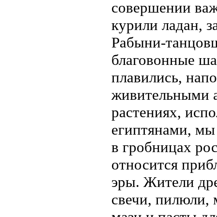
совершении ва
курили ладан, з
Рабыни-танцовщ
благовонные ша
плавились, нап
живительными а
растениях, исп
египтянами, мы
в гробницах ро
относится приб
эры. Жители др
свечи, пилюли, 
мази и пасты д