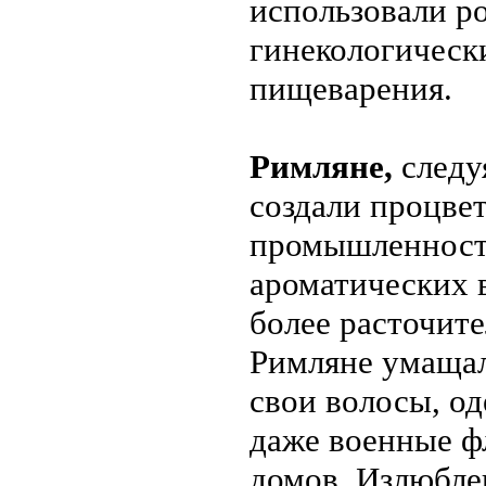
использовали р
гинекологическ
пищеварения.
Римляне,
следу
создали процв
промышленность
ароматических 
более расточите
Римляне умаща
свои волосы, од
даже военные ф
домов. Излюбле