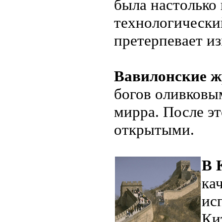
была настолько 
технологический
претерпевает и
Вавилонские 
богов оливковы
мирра. После эт
открытыми.
В 
ка
ис
Ки