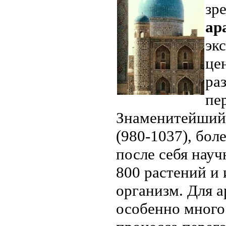
зр
ар
эк
це
ра
пе
Знаменитейший 
(980-1037), бол
после себя науч
800 растений и 
организм. Для 
особенно много