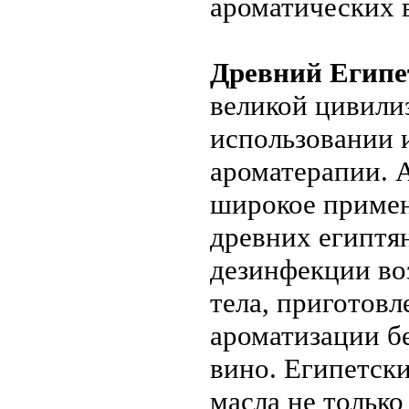
ароматических 
Древний Египе
великой цивили
использовании 
ароматерапии. 
широкое примен
древних египтян
дезинфекции во
тела, приготовл
ароматизации бе
вино. Египетск
масла не тольк