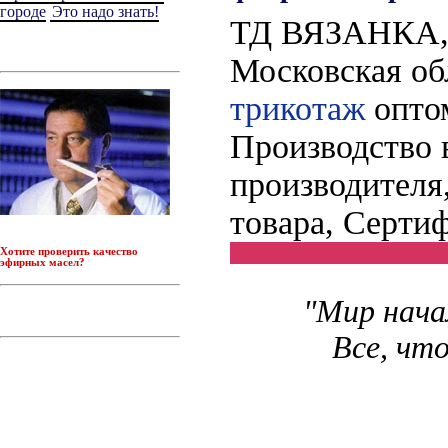
городе
Это надо знать!
ТД ВЯЗАНКА, 8
Московская об
трикотаж
оптом
Производство 
производителя
товара, Серти
Хотите проверить качество
эфирных масел
?
"Мир нача
Все, чт