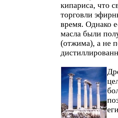
кипариса, что с
торговли эфирн
время. Однако е
масла были пол
(отжима), а не 
дистиллированн
Др
це
бо
по
ег