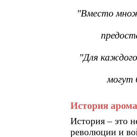
"Вместо множ
предост
"Для каждого
могут 
История аром
История – это н
революции и вой